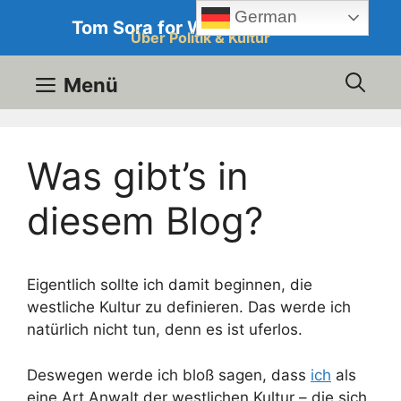
Zum
German
Tom Sora for Western Culture
Inhalt
Über Politik & Kultur
springen
Menü
Was gibt’s in
diesem Blog?
Eigentlich sollte ich damit beginnen, die
westliche Kultur zu definieren. Das werde ich
natürlich nicht tun, denn es ist uferlos.
Deswegen werde ich bloß sagen, dass
ich
als
eine Art Anwalt der westlichen Kultur – die sich