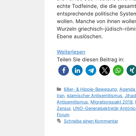
echte Todfeinde, die die gesamt
entsprechende politische Syste
wollen. Manche von ihnen wollen
Wurzeln griechisch-jüdisch-römis
Ebene auslöschen.
Weiterlesen
Teilen Sie diesen Beitrag in:
Kategorien
68er- & Hippie-Bewegung
,
Agenda
Iran
,
islamischer Antisemitismus
,
Jihad
Antisemitismus
,
Migrationspakt 2018
,
Zensur
,
UNO-Generalsektretär António
Forum
Schreibe einen Kommentar