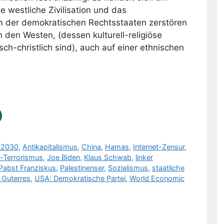
e westliche Zivilisation und das
m der demokratischen Rechtsstaaten zerstören
 den Westen, (dessen kulturell-religiöse
ch-christlich sind), auch auf einer ethnischen
 2030
,
Antikapitalismus
,
China
,
Hamas
,
Internet-Zensur
,
-Terrorismus
,
Joe Biden
,
Klaus Schwab
,
linker
Pabst Franziskus
,
Palestinenser
,
Sozialismus
,
staatliche
 Guterres
,
USA: Demokratische Partei
,
World Economic