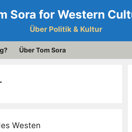
m Sora for Western Cult
Über Politik & Kultur
og?
Über Tom Sora
r
 des Westen