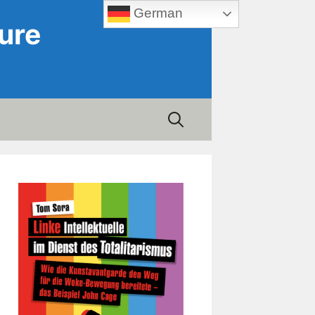
German
ure