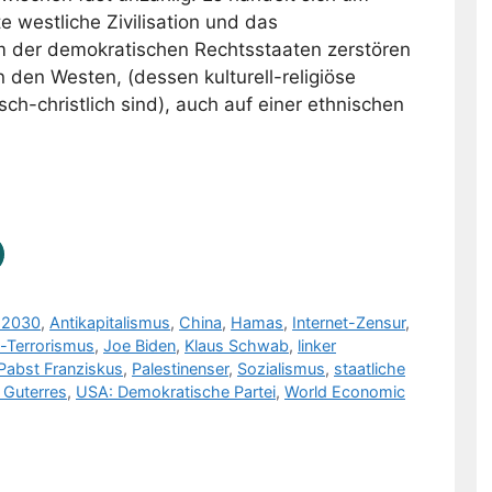
e westliche Zivilisation und das
m der demokratischen Rechtsstaaten zerstören
 den Westen, (dessen kulturell-religiöse
ch-christlich sind), auch auf einer ethnischen
 2030
,
Antikapitalismus
,
China
,
Hamas
,
Internet-Zensur
,
-Terrorismus
,
Joe Biden
,
Klaus Schwab
,
linker
Pabst Franziskus
,
Palestinenser
,
Sozialismus
,
staatliche
 Guterres
,
USA: Demokratische Partei
,
World Economic