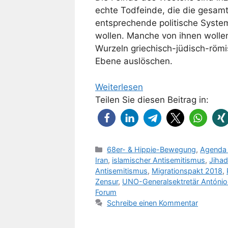
echte Todfeinde, die die gesamt
entsprechende politische Syste
wollen. Manche von ihnen wollen
Wurzeln griechisch-jüdisch-römis
Ebene auslöschen.
Weiterlesen
Teilen Sie diesen Beitrag in:
Kategorien
68er- & Hippie-Bewegung
,
Agenda
Iran
,
islamischer Antisemitismus
,
Jihad
Antisemitismus
,
Migrationspakt 2018
,
Zensur
,
UNO-Generalsektretär António
Forum
Schreibe einen Kommentar