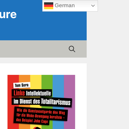
German
ure