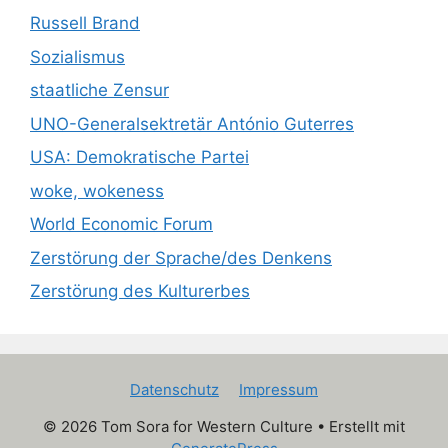
Russell Brand
Sozialismus
staatliche Zensur
UNO-Generalsektretär António Guterres
USA: Demokratische Partei
woke, wokeness
World Economic Forum
Zerstörung der Sprache/des Denkens
Zerstörung des Kulturerbes
Datenschutz
Impressum
© 2026 Tom Sora for Western Culture
• Erstellt mit