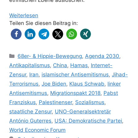
Weiterlesen
Teilen Sie diesen Beitrag in:
Kategorien
68er- & Hippie-Bewegung
,
Agenda 2030
,
Antikapitalismus
,
China
,
Hamas
,
Internet-
Zensur
,
Iran
,
islamischer Antisemitismus
,
Jihad-
Terrorismus
,
Joe Biden
,
Klaus Schwab
,
linker
Antisemitismus
,
Migrationspakt 2018
,
Pabst
Franziskus
,
Palestinenser
,
Sozialismus
,
staatliche Zensur
,
UNO-Generalsektretär
António Guterres
,
USA: Demokratische Partei
,
World Economic Forum