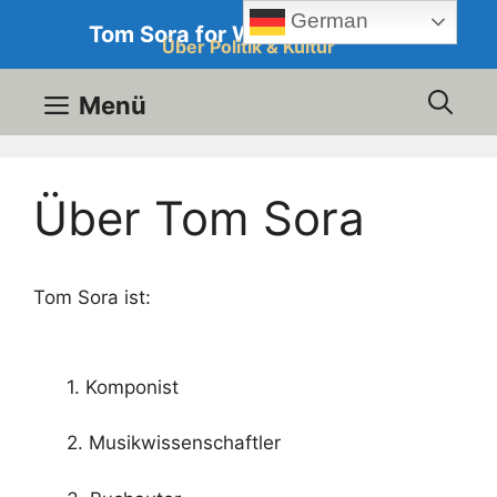
Zum
German
Tom Sora for Western Culture
Inhalt
Über Politik & Kultur
springen
Menü
Über Tom Sora
Tom Sora ist:
1. Komponist
2. Musikwissenschaftler