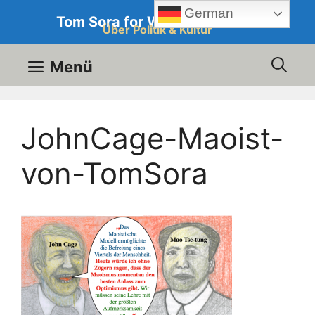
Zum
German
Tom Sora for Western Culture
Inhalt
Über Politik & Kultur
springen
Menü
JohnCage-Maoist-
von-TomSora