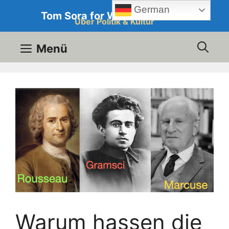
Zum
German
Tom Sora for Western Culture
Inhalt
Über Politik & Kultur
springen
Menü
Warum hassen die